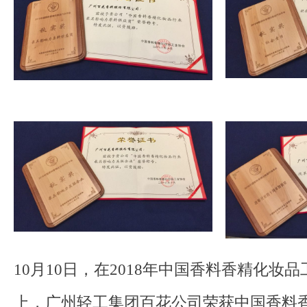
10月10日，在2018年中国香料香精化妆
上，广州轻工集团百花公司荣获中国香料