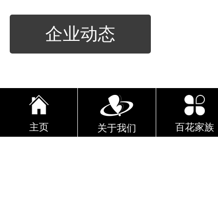
企业动态
主页
百花家族
关于我们